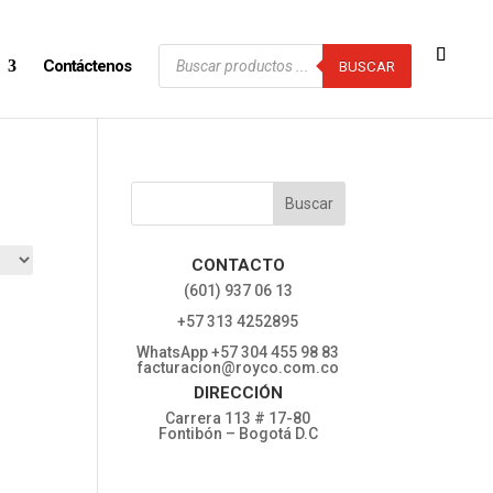
Búsqueda
Contáctenos
de
BUSCAR
productos
CONTACTO
‎(601) 937 06 13
‎+57 313 4252895
WhatsApp +57 304 455 98 83
facturacion@royco.com.co
DIRECCIÓN
Carrera 113 # 17-80
Fontibón – Bogotá D.C