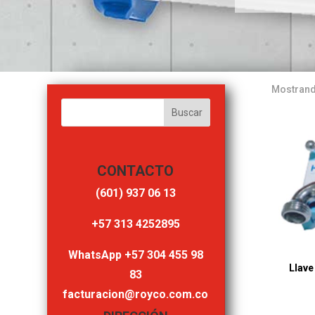
Mostrand
CONTACTO
‎(601) 937 06 13
‎+57 313 4252895
WhatsApp +57 304 455 98
Llave
83
facturacion@royco.com.co