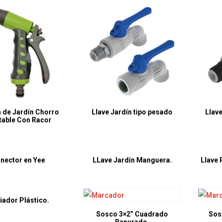
a de Jardín Chorro
Llave Jardín tipo pesado
Llave
table Con Racor
nector en Yee
LLave Jardín Manguera.
Llave 
iador Plástico.
Sosco 3×2” Cuadrado
Sos
Ranurado.