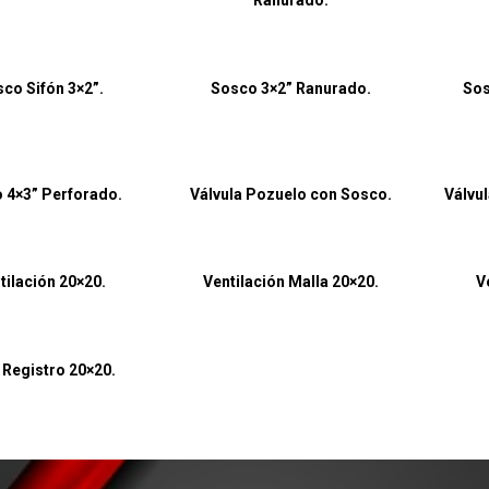
co Sifón 3×2”.
Sosco 3×2” Ranurado.
Sos
 4×3” Perforado.
Válvula Pozuelo con Sosco.
Válvu
tilación 20×20.
Ventilación Malla 20×20.
V
 Registro 20×20.