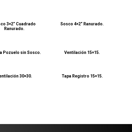
co 3×2” Cuadrado
Sosco 4×2” Ranurado.
Ranurado.
la Pozuelo sin Sosco.
Ventilación 15×15.
entilación 30×30.
Tapa Registro 15×15.