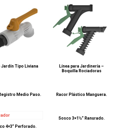
 Jardín Tipo Liviana
Línea para Jardinería –
Boquilla Rociadoras
Registro Medio Paso.
Racor Plástico Manguera.
Sosco 3×1½” Ranurado.
co 4×3” Perforado.