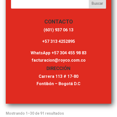
CONTACTO
‎(601) 937 06 13
‎+57 313 4252895
WhatsApp +57 304 455 98 83
facturacion@royco.com.co
DIRECCIÓN
Carrera 113 # 17-80
Fontibón – Bogotá D.C
Mostrando 1–30 de 91 resultados