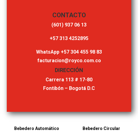
CONTACTO
‎(601) 937 06 13
‎+57 313 4252895
WhatsApp +57 304 455 98 83
facturacion@royco.com.co
DIRECCIÓN
Carrera 113 # 17-80
Fontibón – Bogotá D.C
Bebedero Automático
Bebedero Circular