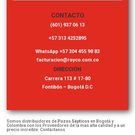
CONTACTO
‎(601) 937 06 13
‎+57 313 4252895
WhatsApp +57 304 455 98 83
facturacion@royco.com.co
DIRECCIÓN
Carrera 113 # 17-80
Fontibón – Bogotá D.C
Somos distribuidores de
Pozos Sépticos
en Bogotá y
Colombia con los Proveedores de la mas alta calidad y a un
precio increíble. Contáctanos