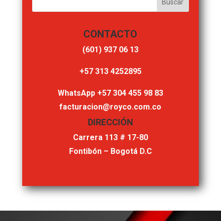
CONTACTO
‎(601) 937 06 13
‎+57 313 4252895
WhatsApp +57 304 455 98 83
facturacion@royco.com.co
DIRECCIÓN
Carrera 113 # 17-80
Fontibón – Bogotá D.C