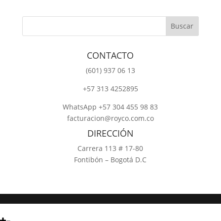
CONTACTO
‎(601) 937 06 13
‎+57 313 4252895
WhatsApp +57 304 455 98 83
facturacion@royco.com.co
DIRECCIÓN
Carrera 113 # 17-80
Fontibón – Bogotá D.C