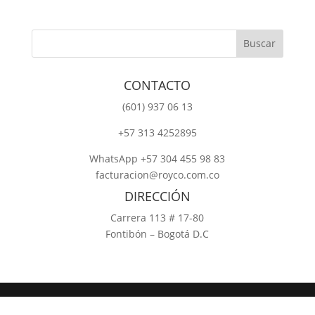
CONTACTO
‎(601) 937 06 13
‎+57 313 4252895
WhatsApp +57 304 455 98 83
facturacion@royco.com.co
DIRECCIÓN
Carrera 113 # 17-80
Fontibón – Bogotá D.C