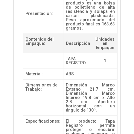
producto es una bolsa
de polietileno de alta
resistencia y solapa en
Presentación:
cartón plastificada.
Peso aproximado del
producto final es 163.63
gramos.
Contenido del
Unidades
Empaque:
Descripción
en
Empaque
TAPA
1
REGISTRO
Material:
ABS
Dimensiones de
Dimensión Marco
Trabajo:
Externo 21.7 cm.
Dimensión Marco
Interno 19.8 cm x Alto
2.8 cm. Apertura
horizontal con un
ángulo de 130º.
Especificaciones:
El producto Tapa
Registro permite
proteger o encubrir
cualquier accesorio o