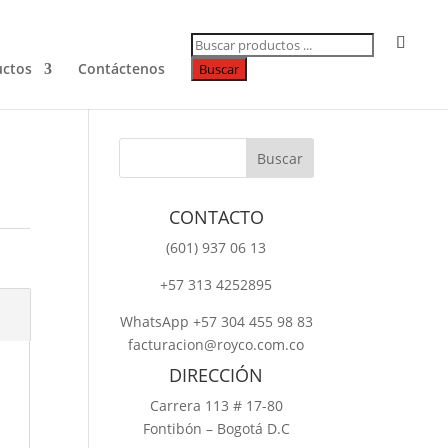
Búsqueda
de
productos
uctos
Contáctenos
Buscar
CONTACTO
‎(601) 937 06 13
‎+57 313 4252895
WhatsApp +57 304 455 98 83
facturacion@royco.com.co
DIRECCIÓN
Carrera 113 # 17-80
Fontibón – Bogotá D.C