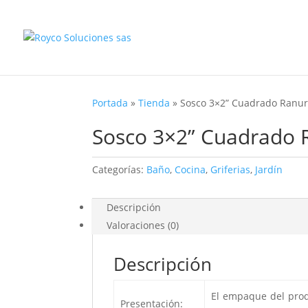
Portada
»
Tienda
»
Sosco 3×2” Cuadrado Ranur
Sosco 3×2” Cuadrado 
Categorías:
Baño
,
Cocina
,
Griferias
,
Jardín
Descripción
Valoraciones (0)
Descripción
El empaque del produ
Presentación: