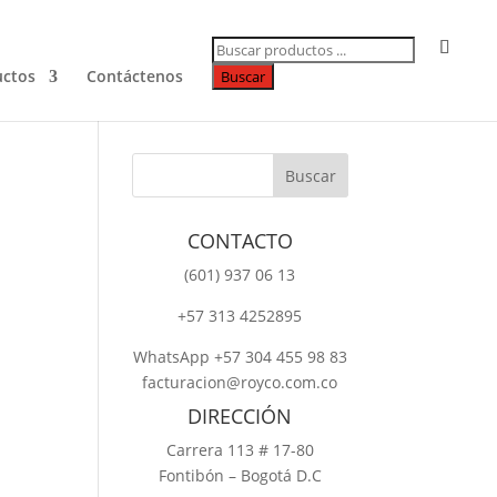
Búsqueda
de
productos
uctos
Contáctenos
Buscar
CONTACTO
‎(601) 937 06 13
‎+57 313 4252895
WhatsApp +57 304 455 98 83
facturacion@royco.com.co
DIRECCIÓN
Carrera 113 # 17-80
Fontibón – Bogotá D.C