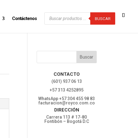
Búsqueda
Contáctenos
de
BUSCAR
productos
CONTACTO
‎(601) 937 06 13
‎+57 313 4252895
WhatsApp +57 304 455 98 83
facturacion@royco.com.co
DIRECCIÓN
Carrera 113 # 17-80
Fontibón – Bogotá D.C