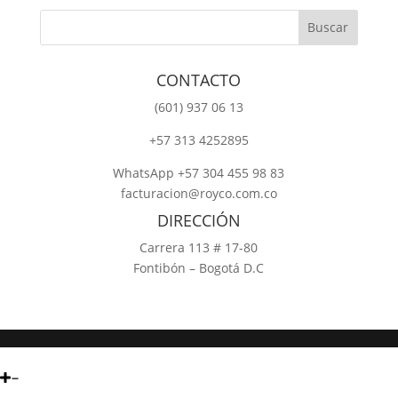
CONTACTO
‎(601) 937 06 13
‎+57 313 4252895
WhatsApp +57 304 455 98 83
facturacion@royco.com.co
DIRECCIÓN
Carrera 113 # 17-80
Fontibón – Bogotá D.C