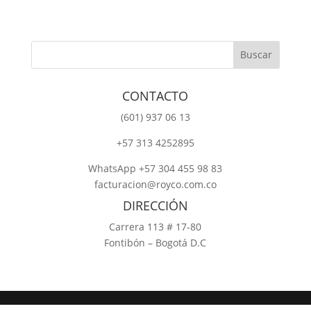
CONTACTO
‎(601) 937 06 13
‎+57 313 4252895
WhatsApp +57 304 455 98 83
facturacion@royco.com.co
DIRECCIÓN
Carrera 113 # 17-80
Fontibón – Bogotá D.C