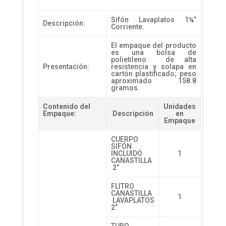
Sifón Lavaplatos 1¼”
Descripción:
Corriente.
El empaque del producto
es una bolsa de
polietileno de alta
Presentación:
resistencia y solapa en
cartón plastificado; peso
aproximado 158.8
gramos.
Contenido del
Unidades
Empaque:
Descripción
en
Empaque
CUERPO
SIFÓN
INCLUIDO
1
CANASTILLA
2”
FLITRO
CANASTILLA
1
LAVAPLATOS
2”